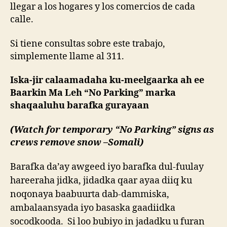
llegar a los hogares y los comercios de cada
calle.
Si tiene consultas sobre este trabajo,
simplemente llame al 311.
Iska-jir calaamadaha ku-meelgaarka ah ee
Baarkin Ma Leh “No Parking” marka
shaqaaluhu barafka gurayaan
(Watch for temporary “No Parking” signs as
crews remove snow –Somali)
Barafka da’ay awgeed iyo barafka dul-fuulay
hareeraha jidka, jidadka qaar ayaa diiq ku
noqonaya baabuurta dab-dammiska,
ambalaansyada iyo basaska gaadiidka
socodkooda. Si loo bubiyo in jadadku u furan