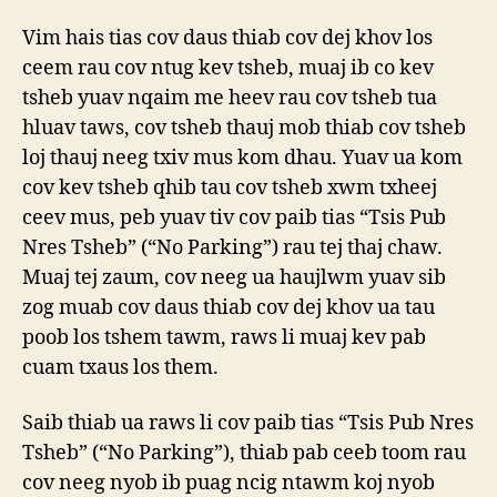
Vim hais tias cov daus thiab cov dej khov los
ceem rau cov ntug kev tsheb, muaj ib co kev
tsheb yuav nqaim me heev rau cov tsheb tua
hluav taws, cov tsheb thauj mob thiab cov tsheb
loj thauj neeg txiv mus kom dhau. Yuav ua kom
cov kev tsheb qhib tau cov tsheb xwm txheej
ceev mus, peb yuav tiv cov paib tias “Tsis Pub
Nres Tsheb” (“No Parking”) rau tej thaj chaw.
Muaj tej zaum, cov neeg ua haujlwm yuav sib
zog muab cov daus thiab cov dej khov ua tau
poob los tshem tawm, raws li muaj kev pab
cuam txaus los them.
Saib thiab ua raws li cov paib tias “Tsis Pub Nres
Tsheb” (“No Parking”), thiab pab ceeb toom rau
cov neeg nyob ib puag ncig ntawm koj nyob