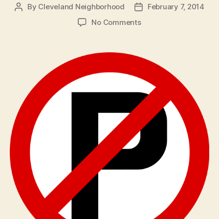
By
Cleveland Neighborhood
February 7, 2014
Post
Post
author
date
on
No Comments
Watch
for
temporary
“No
Parking”
signs
as
crews
remove
snow