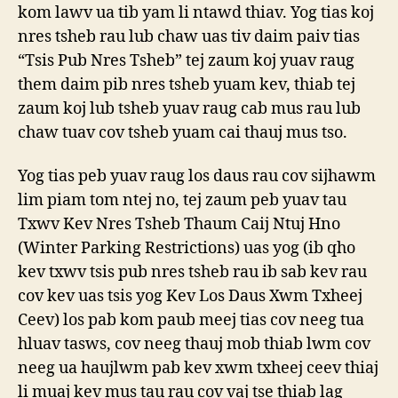
kom lawv ua tib yam li ntawd thiav. Yog tias koj
nres tsheb rau lub chaw uas tiv daim paiv tias
“Tsis Pub Nres Tsheb” tej zaum koj yuav raug
them daim pib nres tsheb yuam kev, thiab tej
zaum koj lub tsheb yuav raug cab mus rau lub
chaw tuav cov tsheb yuam cai thauj mus tso.
Yog tias peb yuav raug los daus rau cov sijhawm
lim piam tom ntej no, tej zaum peb yuav tau
Txwv Kev Nres Tsheb Thaum Caij Ntuj Hno
(Winter Parking Restrictions) uas yog (ib qho
kev txwv tsis pub nres tsheb rau ib sab kev rau
cov kev uas tsis yog Kev Los Daus Xwm Txheej
Ceev) los pab kom paub meej tias cov neeg tua
hluav tasws, cov neeg thauj mob thiab lwm cov
neeg ua haujlwm pab kev xwm txheej ceev thiaj
li muaj kev mus tau rau cov vaj tse thiab lag