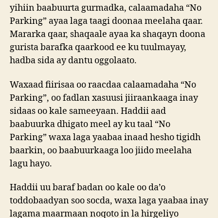
yihiin baabuurta gurmadka, calaamadaha “No
Parking” ayaa laga taagi doonaa meelaha qaar.
Mararka qaar, shaqaale ayaa ka shaqayn doona
gurista barafka qaarkood ee ku tuulmayay,
hadba sida ay dantu oggolaato.
Waxaad fiirisaa oo raacdaa calaamadaha “No
Parking”, oo fadlan xasuusi jiiraankaaga inay
sidaas oo kale sameeyaan. Haddii aad
baabuurka dhigato meel ay ku taal “No
Parking” waxa laga yaabaa inaad hesho tigidh
baarkin, oo baabuurkaaga loo jiido meelaha
lagu hayo.
Haddii uu baraf badan oo kale oo da’o
toddobaadyan soo socda, waxa laga yaabaa inay
lagama maarmaan noqoto in la hirgeliyo