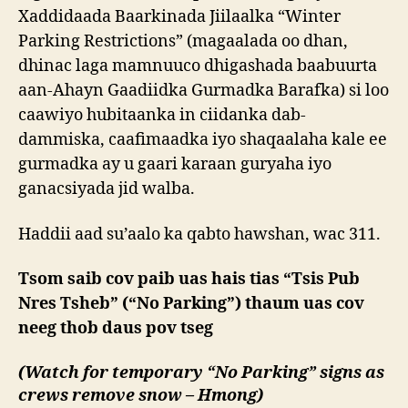
Xaddidaada Baarkinada Jiilaalka “Winter
Parking Restrictions” (magaalada oo dhan,
dhinac laga mamnuuco dhigashada baabuurta
aan-Ahayn Gaadiidka Gurmadka Barafka) si loo
caawiyo hubitaanka in ciidanka dab-
dammiska, caafimaadka iyo shaqaalaha kale ee
gurmadka ay u gaari karaan guryaha iyo
ganacsiyada jid walba.
Haddii aad su’aalo ka qabto hawshan, wac 311.
Tsom saib cov paib uas hais tias “Tsis Pub
Nres Tsheb” (“No Parking”) thaum uas cov
neeg thob daus pov tseg
(Watch for temporary “No Parking” signs as
crews remove snow – Hmong)